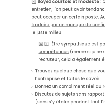
4️⃣
Soyez courtois et modeste
: 
entretien, l’on peut avoir
tendance
peut occuper un certain poste. Au
traduire par un manque de confi
le juste milieu.
4️⃣.1️⃣
Être sympathique est pa
compétences
(même si je ne d
recruteur, cela a également é
Trouvez quelque chose que vou
l’entreprise et faîtes le savoir
Donnez un compliment réel au re
Discutez de sujets sans rapport 
(sans s’y étaler pendant tout l’