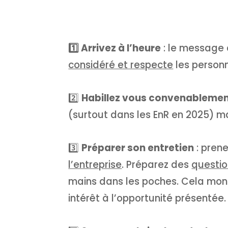
1️⃣ Arrivez à l’heure
: le message 
considéré et respecte
les personn
2️⃣
Habillez vous convenableme
(surtout dans les EnR en 2025) mai
00:00
3️⃣
Préparer son entretien
: pren
Utilisez les flèches haut/bas pour augmenter ou diminuer le volum
l’entreprise
. Préparez des
questio
mains dans les poches. Cela mon
intérêt à l’opportunité présentée.