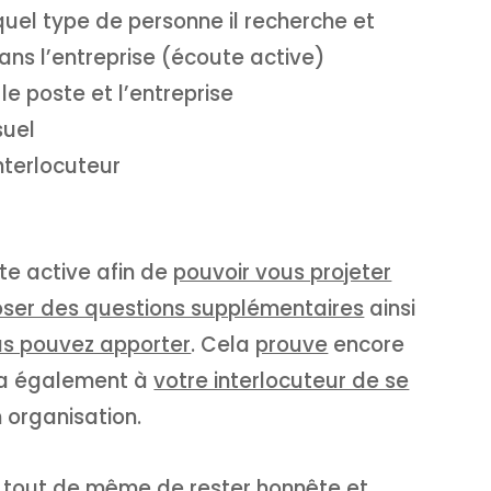
quel type de personne il recherche et
ns l’entreprise (écoute active)
e poste et l’entreprise
suel
nterlocuteur
oute active afin de
pouvoir vous projeter
ser des questions supplémentaires
ainsi
us pouvez apporter
. Cela
prouve
encore
ra également à
votre interlocuteur de se
 organisation.
git tout de même de
rester honnête et