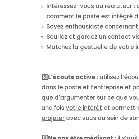
Intéressez-vous au recruteur : 
comment le poste est intégré da
Soyez enthousiaste concernant l
Souriez et gardez un contact vi
Matchez la gestuelle de votre i
5️⃣L’écoute active
: utilisez l’éc
dans le poste et l’entreprise et
po
que
d’argumenter sur ce que vo
une fois
votre intérêt
et permett
projeter
avec vous au sein de son
6️⃣Ne pas être médisant
: il s’a