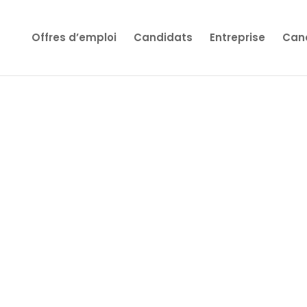
Offres d’emploi
Candidats
Entreprise
Cand
ls pour un
 d'embauche