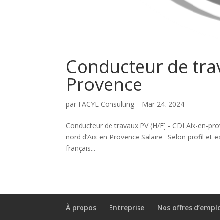
Conducteur de trav
Provence
par
FACYL Consulting
|
Mar 24, 2024
Conducteur de travaux PV (H/F) - CDI Aix-en-pr
nord d’Aix-en-Provence Salaire : Selon profil et
français...
À propos
Entreprise
Nos offres d’empl