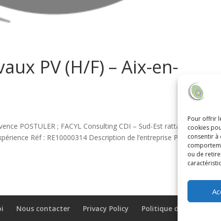
aux PV (H/F) – Aix-en-
Pour offrir 
ovence POSTULER ; FACYL Consulting CDI – Sud-Est rattaché à l’agen
cookies pou
consentir à
 expérience Réf : RE10000314 Description de l’entreprise Producteur
comportement
ou de retire
caractéristi
Ac
oi
Nous contacter
Privacy Policy
Politique de cookies (U